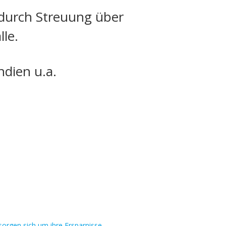
 durch Streuung über
lle.
ndien u.a.
orgen sich um ihre Ersparnisse